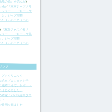
漁船の絵』を読んだ
)
anda
(
『東京ジャズメモ
』シュート・アロー（文
）と、ジャズ喫茶
LAKEY」のこと（その
(
『東京ジャズメモリ
シュート・アロー（文芸
と、ジャズ喫茶
LAKEY」のこと（その
リンク
こどもクリニック
's 絵本プロジェクト伊
「絵本ライヴ」レポート
tter はじめました。
の本家「パパ's 絵本プロ
クト」
で映画を観ました