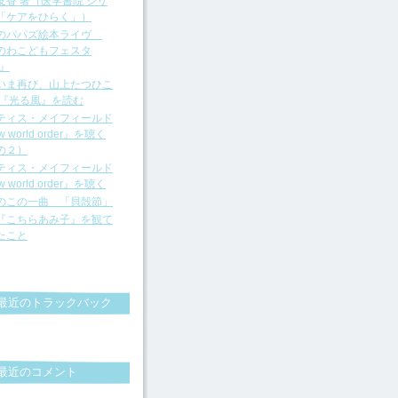
友香 著（医学書院 シリ
「ケアをひらく」）
のパパズ絵本ライヴ
のわこどもフェスタ
4』
再び、山上たつひこ
 『光る風』を読む
ティス・メイフィールド
w world order』を聴く
の２）
ティス・メイフィールド
w world order』を聴く
のこの一曲 「貝殻節」
『こちらあみ子』を観て
たこと
最近のトラックバック
最近のコメント