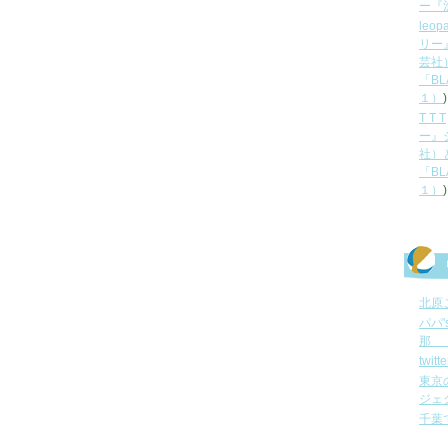
ー『
leop
リー
芸社
「B
１）
)
T T T
ー』
社）
「B
１）
)
北原
パパ
那 
twi
東京
ジェ
千葉