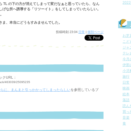
202
 TL の下の方が消えてしまって変だなぁと思っていたら、なん
しげな所へ誘導する「リツーイト」をしてしまっていたらしい。
た。
さま、本当にどうもすみませんでした。
投稿時刻 23:04
日常
|
個別ページ
お芝
こど
ジャ
テレ
今月
伊那
小児
旅行
ックURL：
ckback/463039/25095235
日常
映画
脆弱性とやらに、まんまと引っかかってしまったらしい
を参照しているブ
絵本
落語
読ん
買っ
音楽
食