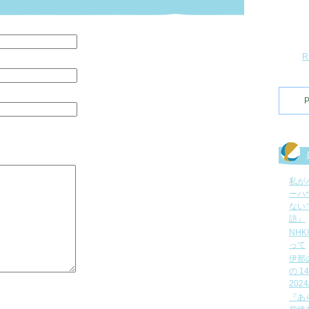
P
私が
ーハ
ない
語』
NH
って
伊那
の 
2024
『あ