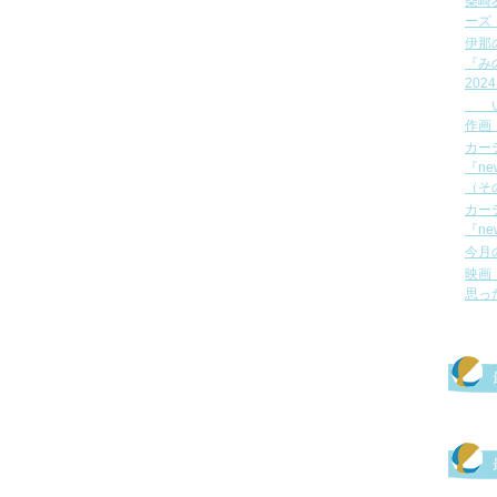
柴崎
ーズ
伊那
『み
202
いま
作画
カー
『ne
（そ
カー
『ne
今月
映画
思っ