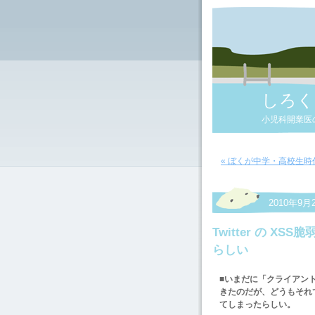
しろく
小児科開業医
« ぼくが中学・高校生
2010年9月2
Twitter の 
らしい
■
いまだに「クライアント・
きたのだが、どうもそれでも
てしまったらしい。