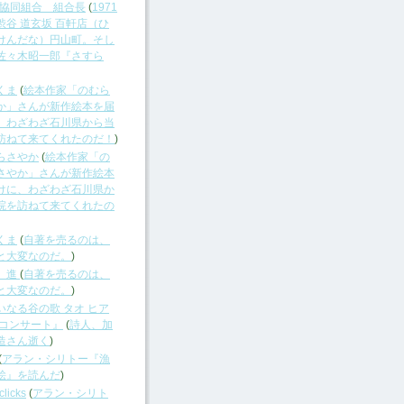
ZZ協同組合 組合長
(
1971
渋谷 道玄坂 百軒店（ひ
けんだな）円山町。そし
佐々木昭一郎『さすら
くま
(
絵本作家「のむら
か」さんが新作絵本を届
、わざわざ石川県から当
訪ねて来てくれたのだ！
)
らさやか
(
絵本作家「の
さやか」さんが新作絵本
けに、わざわざ石川県か
院を訪ねて来てくれたの
くま
(
自著を売るのは、
と大変なのだ。
)
 進
(
自著を売るのは、
と大変なのだ。
)
いなる谷の歌 タオ ヒア
 コンサート』
(
詩人、加
造さん逝く
)
(
アラン・シリトー『漁
絵』を読んだ
)
clicks
(
アラン・シリト