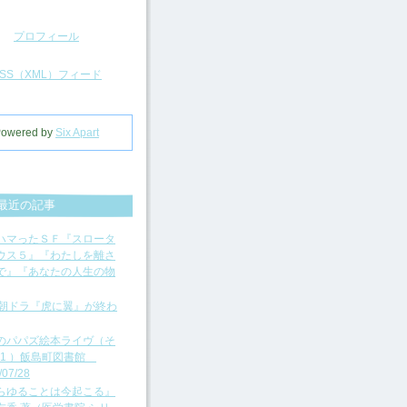
プロフィール
RSS（XML）フィード
owered by
Six Apart
最近の記事
ハマったＳＦ『スロータ
ウス５』『わたしを離さ
で』『あなたの人生の物
K朝ドラ『虎に翼』が終わ
のパパズ絵本ライヴ（そ
141 ）飯島町図書館
/07/28
らゆることは今起こる』