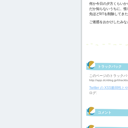
何か今日の夕方くらいから
だか知らないうちに、怪
先ほどRTを削除してき
ご迷惑をおかけしたみな
トラックバック
このページのトラックバ
http://app.dcnblog.jp/t/tra
Twitter の XSS
ログ:
コメント