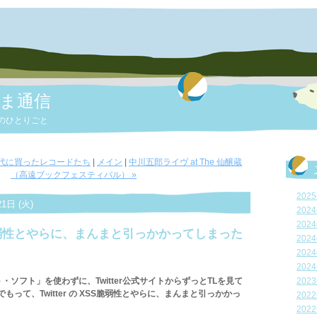
ま通信
のひとりごと
時代に買ったレコードたち
|
メイン
|
中川五郎ライヴ at The 仙醸蔵
（高遠ブックフェスティバル） »
202
1日 (火)
202
202
XSS脆弱性とやらに、まんまと引っかかってしまった
202
202
202
ソフト」を使わずに、Twitter公式サイトからずっとTLを見て
202
って、Twitter の XSS脆弱性とやらに、まんまと引っかかっ
202
202