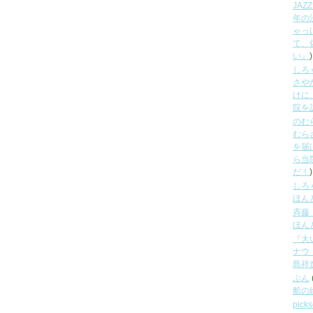
JA
年の
ゃっ
て、
い』
)
しろ
さや
けに
院を
のむ
むら
を届
ら当
だ！
)
しろ
ほん
斉藤
ほん
『大
ナウ
島祥
ぶん
船の
picks