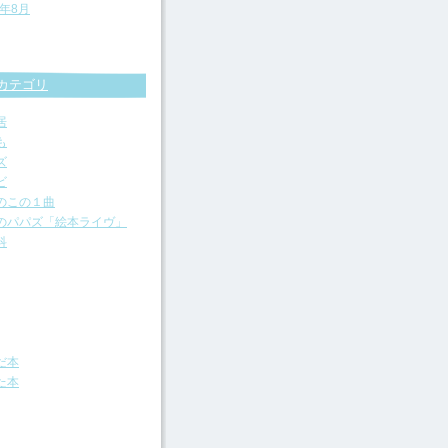
2年8月
カテゴリ
居
も
ズ
ビ
のこの１曲
のパパズ「絵本ライヴ」
科
だ本
た本