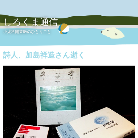
しろくま通信
小児科開業医のひとりごと
詩人、加島祥造さん逝く