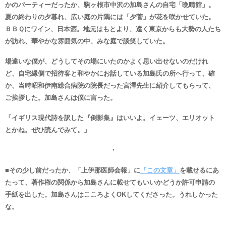
かのパーティーだったか、駒ヶ根市中沢の加島さんの自宅「晩晴館」。
夏の終わりの夕暮れ、広い庭の片隅には「夕菅」が花を咲かせていた。
ＢＢＱにワイン、日本酒。地元はもとより、遠く東京からも大勢の人たち
が訪れ、華やかな雰囲気の中、みな庭で談笑していた。
場違いな僕が、どうしてその場にいたのかよく思い出せないのだけれ
ど、自宅縁側で招待客と和やかにお話している加島氏の所へ行って、確
か、当時昭和伊南総合病院の院長だった宮澤先生に紹介してもらって、
ご挨拶した。加島さんは僕に言った。
「イギリス現代詩を訳した『倒影集』はいいよ。イェーツ、エリオット
とかね。ぜひ読んでみて。」
・
■その少し前だったか、「上伊那医師会報」に
「この文章」
を載せるにあ
たって、著作権の関係から加島さんに載せてもいいかどうか許可申請の
手紙を出した。加島さんはこころよくOKしてくださった。うれしかった
な。