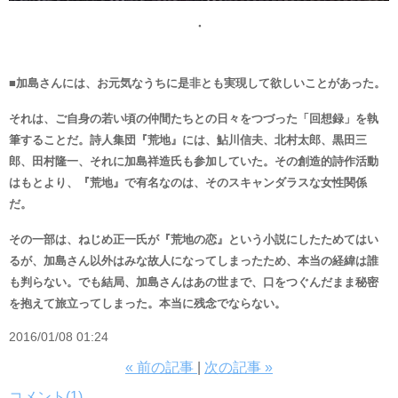
・
■加島さんには、お元気なうちに是非とも実現して欲しいことがあった。
それは、ご自身の若い頃の仲間たちとの日々をつづった「回想録」を執
筆することだ。詩人集団『荒地』には、鮎川信夫、北村太郎、黒田三
郎、田村隆一、それに加島祥造氏も参加していた。その創造的詩作活動
はもとより、『荒地』で有名なのは、そのスキャンダラスな女性関係
だ。
その一部は、ねじめ正一氏が『荒地の恋』という小説にしたためてはい
るが、加島さん以外はみな故人になってしまったため、本当の経緯は誰
も判らない。でも結局、加島さんはあの世まで、口をつぐんだまま秘密
を抱えて旅立ってしまった。本当に残念でならない。
2016/01/08 01:24
«
前の記事
次の記事
»
コメント(1)