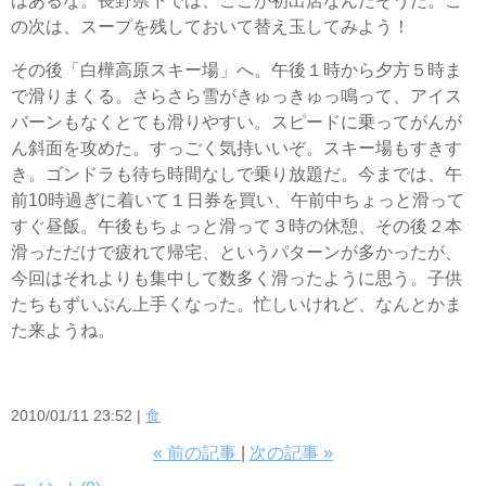
はあるな。長野県下では、ここが初出店なんだそうだ。こ
の次は、スープを残しておいて替え玉してみよう！
その後「白樺高原スキー場」へ。午後１時から夕方５時ま
で滑りまくる。さらさら雪がきゅっきゅっ鳴って、アイス
バーンもなくとても滑りやすい。スピードに乗ってがんが
ん斜面を攻めた。すっごく気持いいぞ。スキー場もすきす
き。ゴンドラも待ち時間なしで乗り放題だ。今までは、午
前10時過ぎに着いて１日券を買い、午前中ちょっと滑って
すぐ昼飯。午後もちょっと滑って３時の休憩、その後２本
滑っただけで疲れて帰宅、というパターンが多かったが、
今回はそれよりも集中して数多く滑ったように思う。子供
たちもずいぶん上手くなった。忙しいけれど、なんとかま
た来ようね。
2010/01/11 23:52
食
«
前の記事
次の記事
»