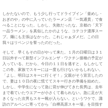
しかたないので、もう少し行ってドライブイン「釜めし・
おぎのや」の中に入っていたラーメン店「一気通貫」で食
べることになった。しかし、失敗だったな。京都の「天下
一品ラーメン」を真似したかのような、コテコテ濃厚スー
プ。麺にも主張はなかった。これじゃぁダメだ。この日
我々はリベンジを誓ったのだった。
そして、早くもその日がやって来た。１月の日曜日は３１
日以外すべて新型インフルエンザ・ワクチン接種の予定が
入っている。だから、今日の１１日を逃すと、もしかして
この冬、家族でスキーには一度も行けないかもしれない。
「よし、明日はスキーに行くぞ！」父親がそう宣言したの
で、妻は１０日の夜に慌ててスキー行きの準備を始めた。
しかし、中学生になって急に背が伸びてきた長男は、去年
まで着ていたウエアーが小さくて着られない。急に足が大
きくなった次男もスキー靴が入らない。というワケで、諏
訪のアルペンに寄ってから「白樺高原スキー場」を目指す