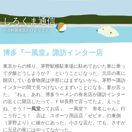
しろくま通信
小児科開業医のひとりごと
博多『一風堂』諏訪インター店
東京からの帰り、茅野駅横駐車場に駐めておいた車に乗っ
て夕飯どうしようか？ ということになった。元旦の夜に
開店している食物屋は伊那にはまずないから、茅野〜諏訪
インターの間で見つけないとまずいことになる。妻が言っ
た。「ねぇ、あれ、博多ラーメンの有名店が諏訪インター
の近くに開店したって、ＦＭ長野で言ってたよ。えっと
ね、そう！
一風堂
ってお店」 一風堂？ 有名じゃん。行
こう行こう！ 店は、スポーツ用品店「ゼビオ」の東側
（茅野より）に確かにあった。小さな店だ。でも、さすが
に元旦の夜にはやってなかった。