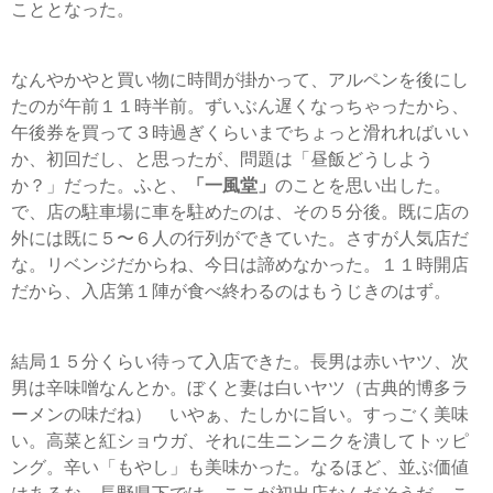
こととなった。
なんやかやと買い物に時間が掛かって、アルペンを後にし
たのが午前１１時半前。ずいぶん遅くなっちゃったから、
午後券を買って３時過ぎくらいまでちょっと滑れればいい
か、初回だし、と思ったが、問題は「昼飯どうしよう
か？」だった。ふと、
「一風堂」
のことを思い出した。
で、店の駐車場に車を駐めたのは、その５分後。既に店の
外には既に５〜６人の行列ができていた。さすが人気店だ
な。リベンジだからね、今日は諦めなかった。１１時開店
だから、入店第１陣が食べ終わるのはもうじきのはず。
結局１５分くらい待って入店できた。長男は赤いヤツ、次
男は辛味噌なんとか。ぼくと妻は白いヤツ（古典的博多ラ
ーメンの味だね） いやぁ、たしかに旨い。すっごく美味
い。高菜と紅ショウガ、それに生ニンニクを潰してトッピ
ング。辛い「もやし」も美味かった。なるほど、並ぶ価値