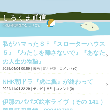
しろくま通信
小児科開業医のひとりごと
私がハマったＳＦ『スローターハウス
５』『わたしを離さないで』『あなた
の人生の物語』
2025/04/04 00:59
映画
読んだ本
コメント(0)
NHK朝ドラ『虎に翼』が終わって
2024/11/04 22:29
テレビ
日常
コメント(0)
伊那のパパズ絵本ライヴ（その 141 ）